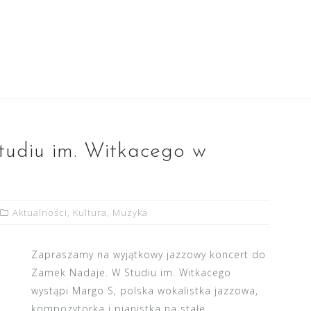
udiu im. Witkacego w
Aktualności
,
Kultura
,
Muzyka
Zapraszamy na wyjątkowy jazzowy koncert do
Zamek Nadaje. W Studiu im. Witkacego
wystąpi Margo S, polska wokalistka jazzowa,
kompozytorka i pianistka na stałe