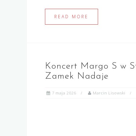
READ MORE
Koncert Margo S w St
Zamek Nadaje
7 maja 2026
Marcin Lisowski