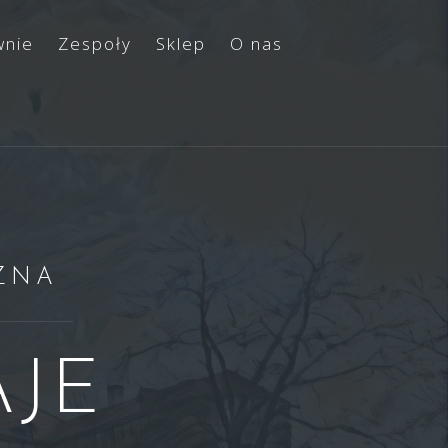
wnie
Zespoły
Sklep
O nas
ZNA
JE