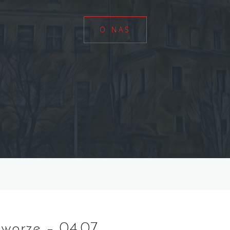
O NAS
worze – 04.07