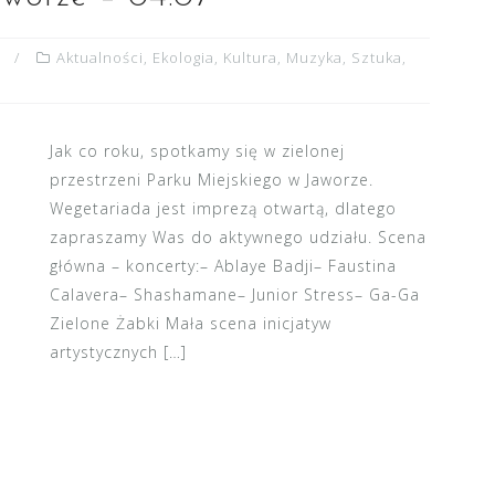
Aktualności
,
Ekologia
,
Kultura
,
Muzyka
,
Sztuka
,
Jak co roku, spotkamy się w zielonej
przestrzeni Parku Miejskiego w Jaworze.
Wegetariada jest imprezą otwartą, dlatego
zapraszamy Was do aktywnego udziału. Scena
główna – koncerty:– Ablaye Badji– Faustina
Calavera– Shashamane– Junior Stress– Ga-Ga
Zielone Żabki Mała scena inicjatyw
artystycznych […]