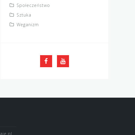
Społeczeństwo
Sztuka
Weganizm
FB
YouTube
je.pl