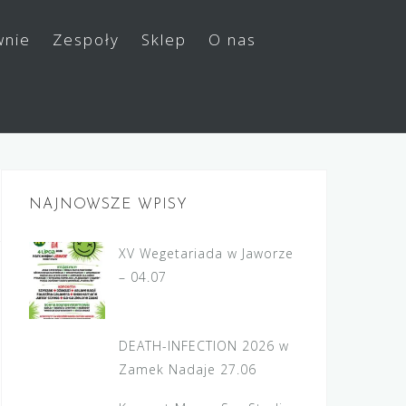
wnie
Zespoły
Sklep
O nas
NAJNOWSZE WPISY
XV Wegetariada w Jaworze
– 04.07
DEATH-INFECTION 2026 w
Zamek Nadaje 27.06