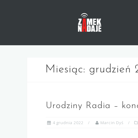
Skip
to
content
Miesiąc:
grudzień
Urodziny Radia – kon
4 grudnia 2022
Marcin Dyś