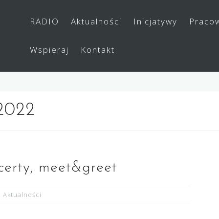
RADIO
Aktualności
Inicjatywy
Praco
Wspieraj
Kontakt
 2022
certy, meet&greet
Aktualności