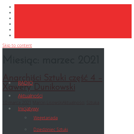
Skip to content
Miesiąc:
marzec 2021
Anarchiści Sztuki część 4 –
RADIO
Xawery Dunikowski
Aktualności
10 marca 2021
Marcin Lisowski
Aktualności
,
Sztuka
Inicjatywy
Wegetariada
Dziedziniec Sztuki