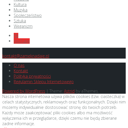
Kultura
Muzyka
Społeczeństwo
Sztuka
Weganizm
FB
YouTube
kontakt@zameknadaje.pl
O nas
Kontakt
Polityka prywatności
Regulamin Sklepu Internetowego
Powered by WordPress
|
Theme:
Astrid
by aThemes.
Nasza strona internetowa używa plików cookies (tzw. ciasteczka) w
celach statystycznych, reklamowych oraz funkcjonalnych. Dzięki nim
możemy indywidualnie dostosować stronę do twoich potrzeb.
Każdy może zaakceptować pliki cookies albo ma możliwość
wyłączenia ich w przeglądarce, dzięki czemu nie będą zbierane
żadne informacje.