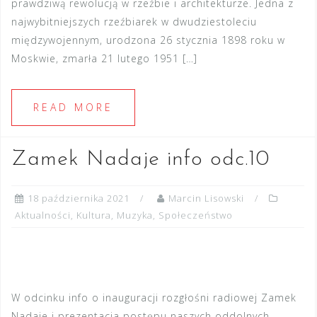
prawdziwą rewolucją w rzeźbie i architekturze. Jedna z
najwybitniejszych rzeźbiarek w dwudziestoleciu
międzywojennym, urodzona 26 stycznia 1898 roku w
Moskwie, zmarła 21 lutego 1951 […]
READ MORE
Zamek Nadaje info odc.10
18 października 2021
Marcin Lisowski
Aktualności
,
Kultura
,
Muzyka
,
Społeczeństwo
W odcinku info o inauguracji rozgłośni radiowej Zamek
Nadaje i prezentacja postępu naszych oddolnych,