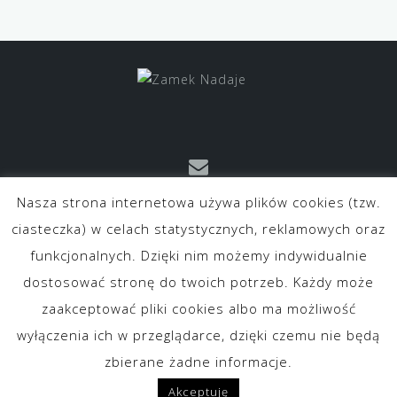
Nasza strona internetowa używa plików cookies (tzw.
kontakt@zameknadaje.pl
ciasteczka) w celach statystycznych, reklamowych oraz
funkcjonalnych. Dzięki nim możemy indywidualnie
dostosować stronę do twoich potrzeb. Każdy może
zaakceptować pliki cookies albo ma możliwość
wyłączenia ich w przeglądarce, dzięki czemu nie będą
O nas
Kontakt
Polityka prywatności
zbierane żadne informacje.
Regulamin Sklepu Internetowego
Akceptuję