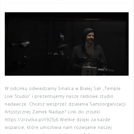
W odcinku odwiedzamy Smalca w Białej Sali „Temple
Live Studio” i prezentujemy nasze radiowe studio
nadawcze. Chcesz wesprzeć działania Samoorganizacji
Artystycznej Zamek Nadaje? Link do zrzutki:
https://zrzutka.pl/t925j6 Wielkie dzięki za każde
wsparcie, które umożliwia nam rozwijanie naszej