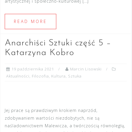
artystycznej i społeczno-kulturowej […]
READ MORE
Anarchiści Sztuki część 5 –
Katarzyna Kobro
19 października 2021
Marcin Lisowski
Aktualności
,
Filozofia
,
Kultura
,
Sztuka
Jej prace są prawdziwym krokiem naprzód,
zdobywaniem wartości niezdobytych, nie są
naśladownictwem Malewicza, a twórczością równoległą,