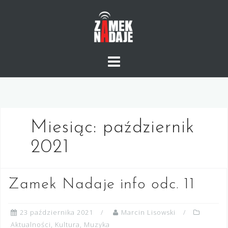
Skip
to
content
Miesiąc:
październik
2021
Zamek Nadaje info odc. 11
23 października 2021
Marcin Lisowski
Aktualności
,
Kultura
,
Muzyka