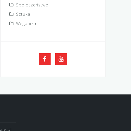
Społeczeństwo
Sztuka
Weganizm
FB
YouTube
je.pl