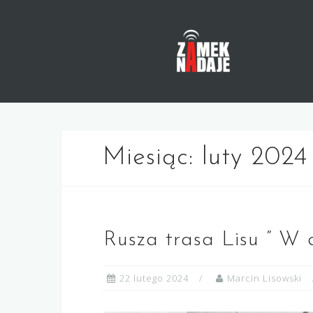
Skip
to
content
Miesiąc:
luty 2024
Rusza trasa Lisu ” W 
22 lutego 2024
Marcin Lisowski