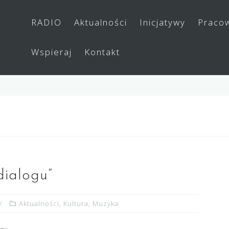
RADIO
Aktualności
Inicjatywy
Praco
Wspieraj
Kontakt
dialogu”
Aktualności
,
Kultura
,
Muzyka