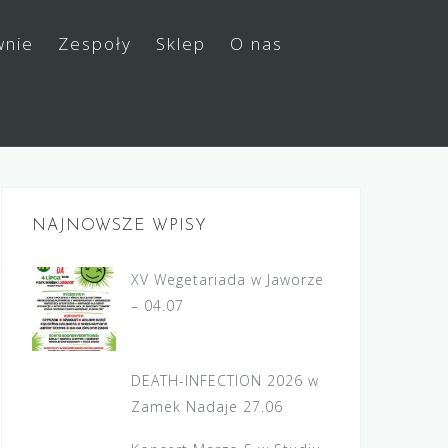
wnie
Zespoły
Sklep
O nas
NAJNOWSZE WPISY
XV Wegetariada w Jaworze
– 04.07
DEATH-INFECTION 2026 w
Zamek Nadaje 27.06