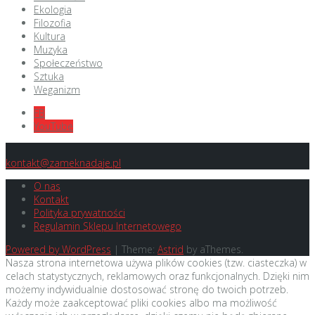
Ekologia
Filozofia
Kultura
Muzyka
Społeczeństwo
Sztuka
Weganizm
FB
YouTube
kontakt@zameknadaje.pl
O nas
Kontakt
Polityka prywatności
Regulamin Sklepu Internetowego
Powered by WordPress
|
Theme:
Astrid
by aThemes.
Nasza strona internetowa używa plików cookies (tzw. ciasteczka) w
celach statystycznych, reklamowych oraz funkcjonalnych. Dzięki nim
możemy indywidualnie dostosować stronę do twoich potrzeb.
Każdy może zaakceptować pliki cookies albo ma możliwość