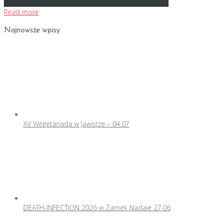
Read more
Najnowsze wpisy
XV Wegetariada w Jaworze – 04.07
DEATH-INFECTION 2026 w Zamek Nadaje 27.06