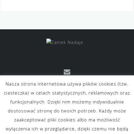
Nasza strona internetowa używa plików cookies (tzw.
kontakt@zameknadaje.pl
ciasteczka) w celach statystycznych, reklamowych oraz
funkcjonalnych. Dzięki nim możemy indywidualnie
dostosować stronę do twoich potrzeb. Każdy może
zaakceptować pliki cookies albo ma możliwość
wyłączenia ich w przeglądarce, dzięki czemu nie będą
O nas
Kontakt
Polityka prywatności