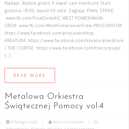
Nadaje. Będzie grubo 5 kapel sam Hardcore Start
godzina 18:00, wjazd 50 zeta. Zagrają: FINAL STRIKE:
www.fb.com/FinalStrikeHC WEST POMERANIAN
CREW: www.fb.com/WestPomeranianCrew PROCURATOR:
https://www.facebook.com/procuratorhcp
KREATURA: https://www.facebook.com/kreaturahardcore
/ THE CORPSE: https://www.facebook.com/thecorpsepl
[…]
READ MORE
Metalowa Orkiestra
Świątecznej Pomocy vol.4
8 lutego 2026
Marcin Lisowski
Aktualności
,
Kultura
,
Muzyka
,
Społeczeństwo