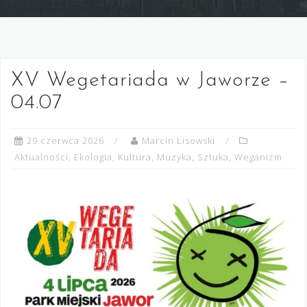
XV Wegetariada w Jaworze –
04.07
29 czerwca 2026
Marcin Lisowski
Aktualności
,
Ekologia
,
Kultura
,
Muzyka
,
Sztuka
,
Weganizm