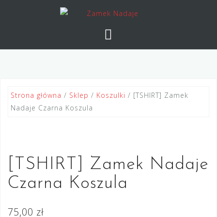
Skip
to
content
Strona główna
/
Sklep
/
Koszulki
/ [TSHIRT] Zamek
Nadaje Czarna Koszula
[TSHIRT] Zamek Nadaje
Czarna Koszula
75,00
zł