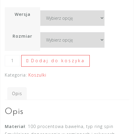
Wersja
Rozmiar
ilość
Dodaj do koszyka
[TSHIRT]
Zamek
Kategoria:
Koszulki
Nadaje
Czarna
Opis
Koszula
Opis
Materiał
: 100 procentowa bawełna, typ ring spin