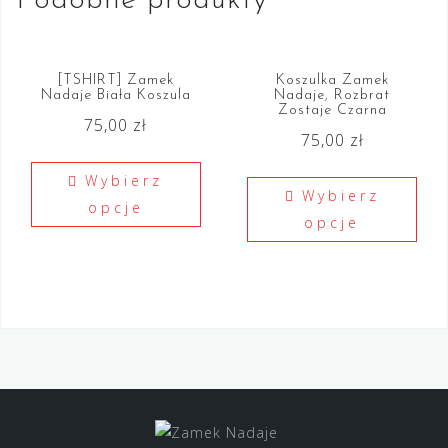
Podobne produkty
[TSHIRT] Zamek
Koszulka Zamek
Nadaje Biała Koszula
Nadaje, Rozbrat
Zostaje Czarna
75,00
zł
75,00
zł
Wybierz
Wybierz
opcje
opcje