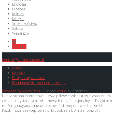
Ekologia
Filozofia
Kultura
Muzyka
Społeczeństwo
Sztuka
Weganizm
FB
YouTube
kontakt@zameknadaje.pl
O nas
Kontakt
Polityka prywatności
Regulamin Sklepu Internetowego
Powered by WordPress
|
Theme:
Astrid
by aThemes.
Nasza strona internetowa używa plików cookies (tzw. ciasteczka) w
celach statystycznych, reklamowych oraz funkcjonalnych. Dzięki nim
możemy indywidualnie dostosować stronę do twoich potrzeb.
Każdy może zaakceptować pliki cookies albo ma możliwość