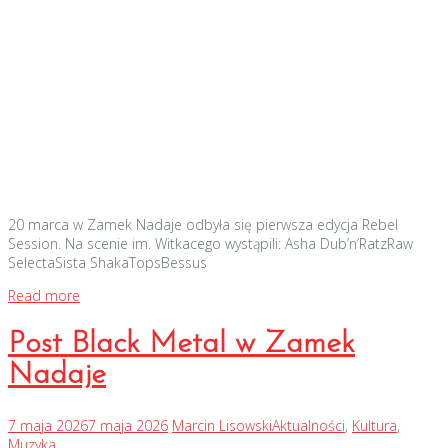
20 marca w Zamek Nadaje odbyła się pierwsza edycja Rebel
Session. Na scenie im. Witkacego wystąpili: Asha Dub’n’RatzRaw
SelectaSista ShakaTopsBessus
Read more
Post Black Metal w Zamek
Nadaje
7 maja 2026
7 maja 2026
Marcin Lisowski
Aktualności
,
Kultura
,
Muzyka