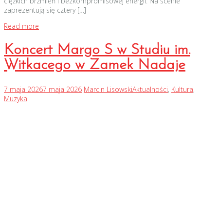
ciężkich brzmień i bezkompromisowej energii. Na scenie
zaprezentują się cztery […]
Read more
Koncert Margo S w Studiu im.
Witkacego w Zamek Nadaje
7 maja 2026
7 maja 2026
Marcin Lisowski
Aktualności
,
Kultura
,
Muzyka