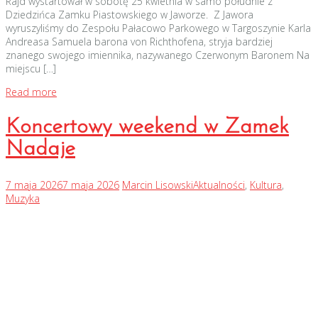
Rajd wystartował w sobotę 25 kwietnia w samo południe z
Dziedzińca Zamku Piastowskiego w Jaworze. Z Jawora
wyruszyliśmy do Zespołu Pałacowo Parkowego w Targoszynie Karla
Andreasa Samuela barona von Richthofena, stryja bardziej
znanego swojego imiennika, nazywanego Czerwonym Baronem Na
miejscu […]
Read more
Koncertowy weekend w Zamek
Nadaje
7 maja 2026
7 maja 2026
Marcin Lisowski
Aktualności
,
Kultura
,
Muzyka