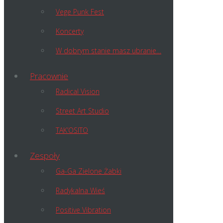
Vege Punk Fest
Koncerty
W dobrym stanie masz ubranie…
Pracownie
Radical Vision
Street Art Studio
TAK’OSITO
Zespoły
Ga-Ga Zielone Żabki
Radykalna Wieś
Positive Vibration