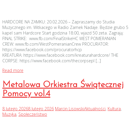
HARDCORE NA ZAMKU: 20.02.2026 – Zapraszamy do Studia
Muzycznego im. Witkacego w Radio Zamek Nadaje. Będzie grubo 5
kapel sam Hardcore Start godzina 18:00, wjazd 50 zeta. Zagrają:
FINAL STRIKE: www.fb.com/FinalStrikeHC WEST POMERANIAN
CREW: www.fb.com/WestPomeranianCrew PROCURATOR:
https://www.facebook.com/procuratorhcp
KREATURA: https://www.facebook.com/kreaturahardcore/ THE
CORPSE: https://www.facebook.com/thecorpsepl […]
Read more
Metalowa Orkiestra Świątecznej
Pomocy vol.4
8 lutego 2026
8 lutego 2026
Marcin Lisowski
Aktualności
,
Kultura
,
Muzyka
,
Społeczeństwo