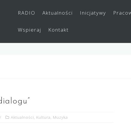
RADIO
Aktualności
Inicjatywy
Praco
Wspieraj
Kontakt
dialogu”
Aktualności
,
Kultura
,
Muzyka