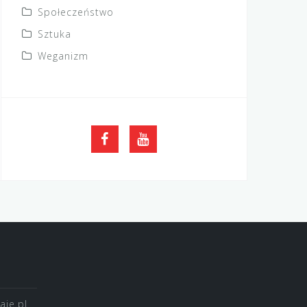
Społeczeństwo
Sztuka
Weganizm
FB
YouTube
je.pl