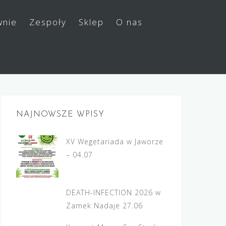
wnie
Zespoły
Sklep
O nas
NAJNOWSZE WPISY
XV Wegetariada w Jaworze
– 04.07
DEATH-INFECTION 2026 w
Zamek Nadaje 27.06