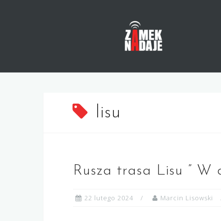
Skip
to
content
lisu
Rusza trasa Lisu ” W 
22 lutego 2024
Marcin Lisowski