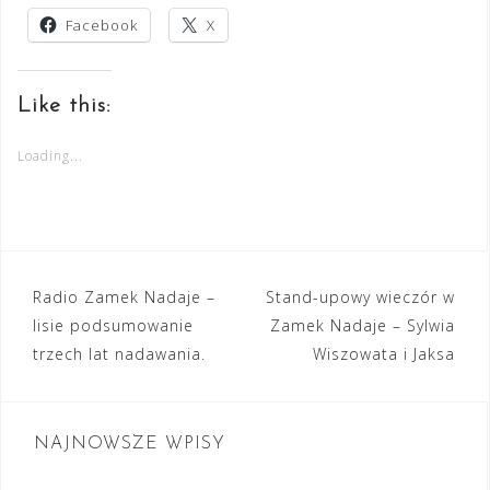
Facebook
X
Like this:
Loading...
Nawigacja
Radio Zamek Nadaje –
Stand-upowy wieczór w
lisie podsumowanie
Zamek Nadaje – Sylwia
wpisu
trzech lat nadawania.
Wiszowata i Jaksa
NAJNOWSZE WPISY