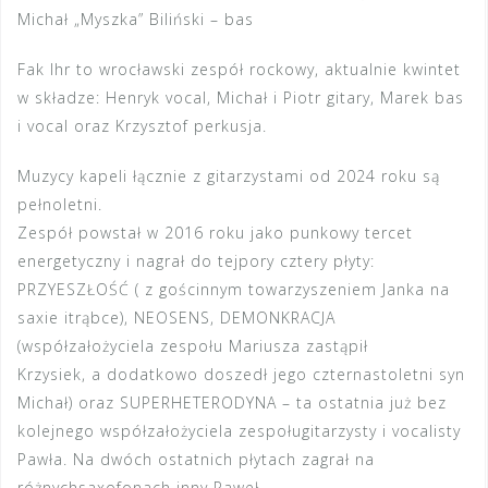
Michał „Myszka” Biliński – bas
Fak Ihr to wrocławski zespół rockowy, aktualnie kwintet
w składze: Henryk vocal, Michał i Piotr gitary, Marek bas
i vocal oraz Krzysztof perkusja.
Muzycy kapeli łącznie z gitarzystami od 2024 roku są
pełnoletni.
Zespół powstał w 2016 roku jako punkowy tercet
energetyczny i nagrał do tejpory cztery płyty:
PRZYESZŁOŚĆ ( z gościnnym towarzyszeniem Janka na
saxie itrąbce), NEOSENS, DEMONKRACJA
(współzałożyciela zespołu Mariusza zastąpił
Krzysiek, a dodatkowo doszedł jego czternastoletni syn
Michał) oraz SUPERHETERODYNA – ta ostatnia już bez
kolejnego współzałożyciela zespoługitarzysty i vocalisty
Pawła. Na dwóch ostatnich płytach zagrał na
różnychsaxofonach inny Paweł.