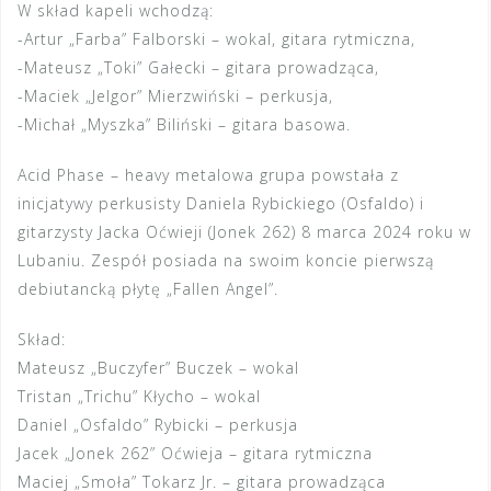
W skład kapeli wchodzą:
-Artur „Farba” Falborski – wokal, gitara rytmiczna,
-Mateusz „Toki” Gałecki – gitara prowadząca,
-Maciek „Jelgor” Mierzwiński – perkusja,
-Michał „Myszka” Biliński – gitara basowa.
Acid Phase – heavy metalowa grupa powstała z
inicjatywy perkusisty Daniela Rybickiego (Osfaldo) i
gitarzysty Jacka Oćwieji (Jonek 262) 8 marca 2024 roku w
Lubaniu. Zespół posiada na swoim koncie pierwszą
debiutancką płytę „Fallen Angel”.
Skład:
Mateusz „Buczyfer” Buczek – wokal
Tristan „Trichu” Kłycho – wokal
Daniel „Osfaldo” Rybicki – perkusja
Jacek „Jonek 262” Oćwieja – gitara rytmiczna
Maciej „Smoła” Tokarz Jr. – gitara prowadząca