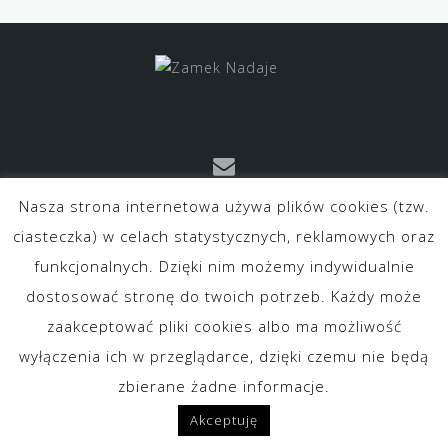
Nasza strona internetowa używa plików cookies (tzw.
kontakt@zameknadaje.pl
ciasteczka) w celach statystycznych, reklamowych oraz
funkcjonalnych. Dzięki nim możemy indywidualnie
dostosować stronę do twoich potrzeb. Każdy może
zaakceptować pliki cookies albo ma możliwość
wyłączenia ich w przeglądarce, dzięki czemu nie będą
O nas
Kontakt
Polityka prywatności
zbierane żadne informacje.
Regulamin Sklepu Internetowego
Akceptuję
Powered by WordPress
|
Theme:
Astrid
by aThemes.