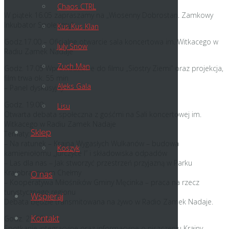
Chaos CTRL
W piątek 16.05 zapraszamy na „Wiosenny Dobrostan. Zamkowy
Inkubator Społeczny”.
Kus Kus Klan
Godz.17.00 – Oficjalne otwarcie sala koncertowa im. Witkacego w
July Snow
Radiu Zamek Nadaje
Zuch Man
Godz. 17.05 Wprowadzenie do filmu „Siostry Ziemi” oraz projekcja,
film trwa ok. 55 min
Aleks Gala
– Panel dyskusyjny
Godz. 19.00
Lisu
Otwarta debata społeczna z gośćmi na Sali koncertowej im.
Witkacego w Radiu Zamek Nadaje
Sklep
Tematy:
– Na ratunek – Kraina Wygasłych Wulkanów – budowa
Koszyk
kamieniołomu „Jurczyce I” i składowiska odpadów
– Las dla nas – Jak stworzyć przestrzeń przyjazną w Parku
Krajobrazowym Chełmy
O nas
– Kooperatywa Miłośników Gminy Męcinka – praca na rzecz
turystycznego regionu
Wspieraj
Debata będzie transmitowana na żywo w Radio Zamek Nadaje.
Kontakt
Godz. 21.00
Spotkanie integracyjne oraz informacyjne o niszczeniu Krainy