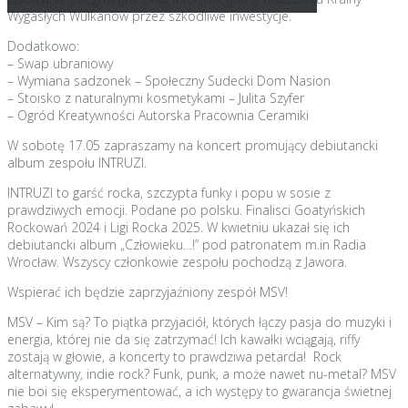
Wygasłych Wulkanów przez szkodliwe inwestycje.
Dodatkowo:
– Swap ubraniowy
– Wymiana sadzonek – Społeczny Sudecki Dom Nasion
– Stoisko z naturalnymi kosmetykami – Julita Szyfer
– Ogród Kreatywności Autorska Pracownia Ceramiki
W sobotę 17.05 zapraszamy na koncert promujący debiutancki
album zespołu INTRUZI.
INTRUZI to garść rocka, szczypta funky i popu w sosie z
prawdziwych emocji. Podane po polsku. Finalisci Goatyńskich
Rockowań 2024 i Ligi Rocka 2025. W kwietniu ukazał się ich
debiutancki album „Człowieku…!” pod patronatem m.in Radia
Wrocław. Wszyscy członkowie zespołu pochodzą z Jawora.
Wspierać ich będzie zaprzyjaźniony zespół MSV!
MSV – Kim są? To piątka przyjaciół, których łączy pasja do muzyki i
energia, której nie da się zatrzymać! Ich kawałki wciągają, riffy
zostają w głowie, a koncerty to prawdziwa petarda! Rock
alternatywny, indie rock? Funk, punk, a może nawet nu-metal? MSV
nie boi się eksperymentować, a ich występy to gwarancja świetnej