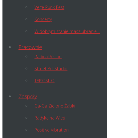
Vege Punk Fest
Koncerty
W dobrym stanie masz ubranie…
Pracownie
Radical Vision
Street Art Studio
TAK’OSITO
Zespoły
Ga-Ga Zielone Żabki
Radykalna Wieś
Positive Vibration