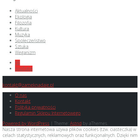
Aktualności
Ekologia
Filozofia
Kultura
Muzyka
Społeczeństwo
Sztuka
Weganizm
FB
YouTube
kontakt@zameknadaje.pl
O nas
Kontakt
Polityka prywatności
Regulamin Sklepu Internetowego
Powered by WordPress
|
Theme:
Astrid
by aThemes.
Nasza strona internetowa używa plików cookies (tzw. ciasteczka) w
celach statystycznych, reklamowych oraz funkcjonalnych. Dzięki nim