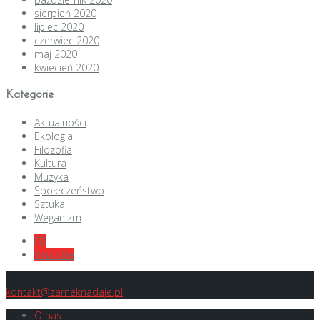
sierpień 2020
lipiec 2020
czerwiec 2020
maj 2020
kwiecień 2020
Kategorie
Aktualności
Ekologia
Filozofia
Kultura
Muzyka
Społeczeństwo
Sztuka
Weganizm
FB
YouTube
kontakt@zameknadaje.pl
O nas