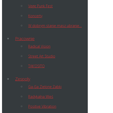
Vege Punk Fest
Koncerty
W dobrym stanie masz ubranie…
Pracownie
Radical Vision
Street Art Studio
TAK’OSITO
Zespoły
Ga-Ga Zielone Żabki
Radykalna Wieś
Positive Vibration