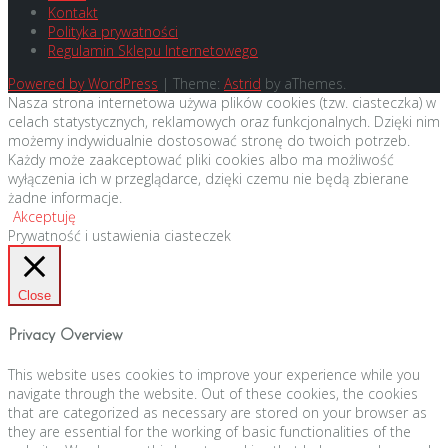
Kontakt
Polityka prywatności
Regulamin Sklepu Internetowego
Powered by WordPress
|
Theme:
Astrid
by aThemes.
Nasza strona internetowa używa plików cookies (tzw. ciasteczka) w
celach statystycznych, reklamowych oraz funkcjonalnych. Dzięki nim
możemy indywidualnie dostosować stronę do twoich potrzeb.
Każdy może zaakceptować pliki cookies albo ma możliwość
wyłączenia ich w przeglądarce, dzięki czemu nie będą zbierane
żadne informacje.
Akceptuję
Prywatność i ustawienia ciasteczek
Close
Privacy Overview
This website uses cookies to improve your experience while you
navigate through the website. Out of these cookies, the cookies
that are categorized as necessary are stored on your browser as
they are essential for the working of basic functionalities of the