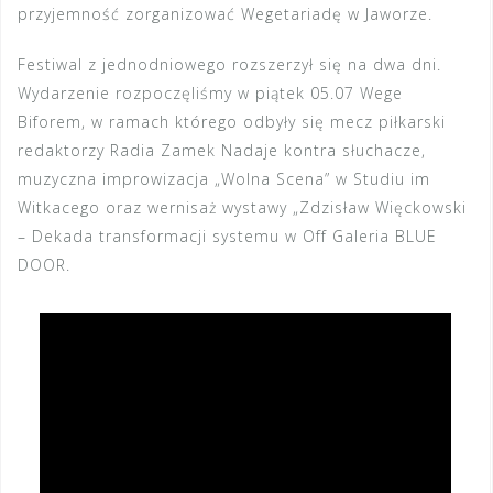
przyjemność zorganizować Wegetariadę w Jaworze.
Festiwal z jednodniowego rozszerzył się na dwa dni.
Wydarzenie rozpoczęliśmy w piątek 05.07 Wege
Biforem, w ramach którego odbyły się mecz piłkarski
redaktorzy Radia Zamek Nadaje kontra słuchacze,
muzyczna improwizacja „Wolna Scena” w Studiu im
Witkacego oraz wernisaż wystawy „Zdzisław Więckowski
– Dekada transformacji systemu w Off Galeria BLUE
DOOR.