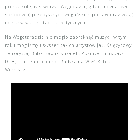
po raz kolejny stworzyli Wegebazar, gdzie można było
spróbować przepysznych wegańskich potraw oraz wziąć
udział w warsztatach artystycznych.
Na Wegetaradzie nie mogło zabraknąć muzyki, w tym
roku mogliśmy usłyszeć takich artystów jak, Księżycowy
Terrorysta, Buba Badjie Kuyateh, Positive Thursdays in
DUB, Lisu, Paprosound, Radykalna Wieś & Teatr
Wernisaż.