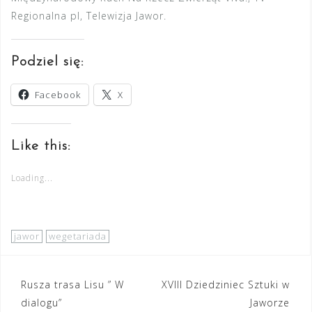
Regionalna pl, Telewizja Jawor.
Podziel się:
Facebook
X
Like this:
Loading...
jawor
wegetariada
Nawigacja
Rusza trasa Lisu ” W
XVIII Dziedziniec Sztuki w
dialogu”
Jaworze
wpisu