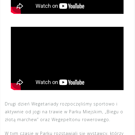
Drugi dzień Wegetariady rozpoczęliśmy sportowo i
aktywnie od jogi na trawie w Parku Miejskim, „Biegu o
złotą marchew” oraz Wegepeltonu rowerowego.
W tym czasie w Parku rozstawiali się wystawcy, którzy