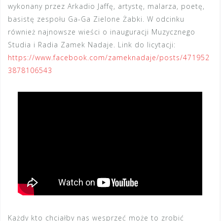
wykonany przez Arkadio Jaffę, artystę, malarza, poetę,
basistę zespołu Ga-Ga Zielone Żabki. W odcinku
również najnowsze wieści o inauguracji Muzycznego
Studia i Radia Zamek Nadaje. Link do licytacji:
https://www.facebook.com/zameknadaje/posts/471952
3878106543
Każdy kto chciałby nas wesprzeć może to zrobić